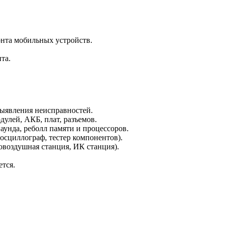
нта мобильных устройств.
та.
выявления неисправностей.
улей, АКБ, плат, разъемов.
унда, реболл памяти и процессоров.
осциллограф, тестер компонентов).
овоздушная станция, ИК станция).
тся.